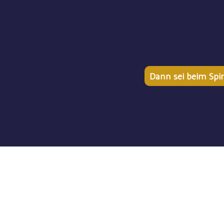
Wahrhaftigkeit
& ge
mit spirituell
Frauen wi
Dann sei beim Spiri