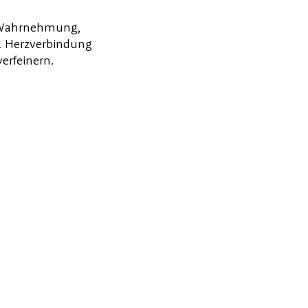
e Wahrnehmung,
& Herzverbindung
verfeinern.