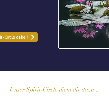
meinsames Wachsen
en Mitmenschen
-
e Männern?
t-Circle dabei!
.
Unser Spirit-Circle
dient dir dazu
..