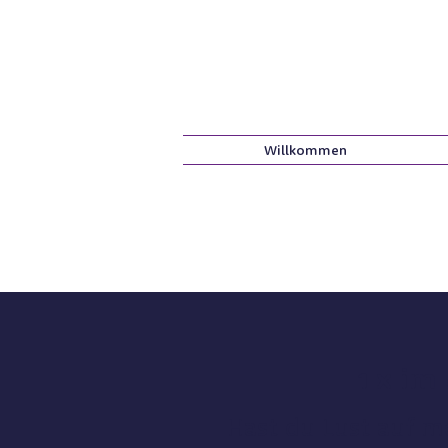
Willkommen
1 x im
Hast du Lust auf m