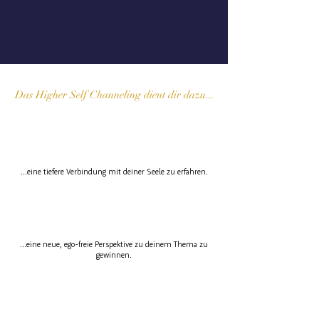
eines Channelings
nehmen wir Kontakt zu deinem
höchsten Bewusstsein auf, um seine Botschaften
für dein Thema zu empfangen.
Das Higher Self Channeling
dient dir daz
u
...
...eine tiefere Verbindung mit deiner Seele zu erfahren.
...eine neue, ego-freie Perspektive zu deinem Thema zu
gewinnen
.